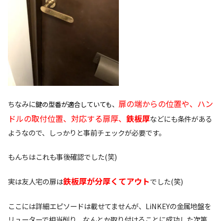
扉の端からの位置や、ハン
ちなみに
鍵の型番が適合していても、
ドルの取付位置、対応する扉厚、
鉄板厚
などにも条件がある
ようなので、しっかりと事前チェックが必要です。
もんちはこれも事後確認でした(笑)
鉄板厚が分厚くてアウト
実は友人宅の扉は
でした(笑)
ここには詳細エピソードは載せてませんが、LiNKEYの金属地盤を
リューターで相当削り、なんとか取り付けることに成功した次第