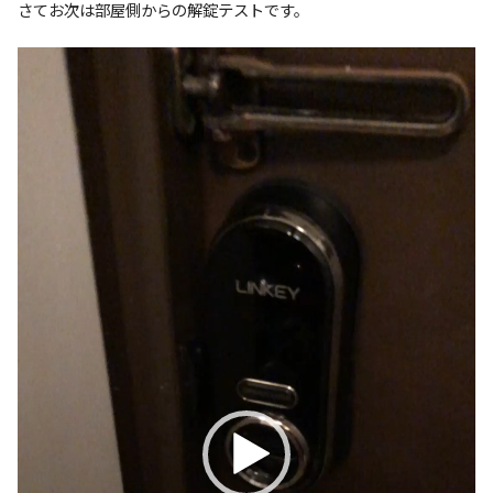
さてお次は部屋側からの解錠テストです。
動
画
プ
レ
ー
ヤ
ー